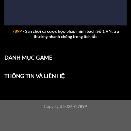
789P
- Sân chơi cá cược hợp pháp minh bạch Số 1 VN, trả
thưởng nhanh chóng trong tích tắc
DANH MỤC GAME
THÔNG TIN VÀ LIÊN HỆ
Copyright 2026 ©
789P