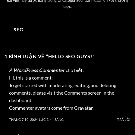
Bài viết này được đăng trong
Uncategorized
. Đánh dấu
liên kết thường
trực
.
SEO
1 BÌNH LUẬN VỀ “
HELLO SEO GUYS!
”
A WordPress Commenter
cho biết:
Hi, this is a comment.
To get started with moderating, editing, and deleting
comments, please visit the Comments screen in the
dashboard.
Commenter avatars come from
Gravatar
.
THÁNG 7 10, 2024 LÚC 3:44 SÁNG
TRẢ LỜI