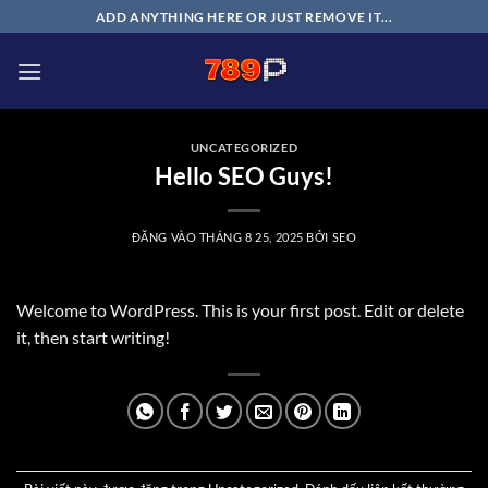
Bỏ
ADD ANYTHING HERE OR JUST REMOVE IT...
qua
nội
dung
UNCATEGORIZED
Hello SEO Guys!
ĐĂNG VÀO
THÁNG 8 25, 2025
BỞI
SEO
Welcome to WordPress. This is your first post. Edit or delete
it, then start writing!